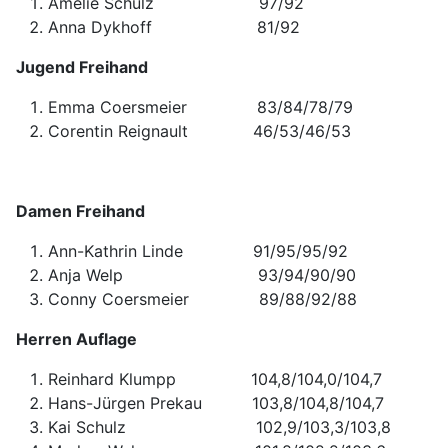
Amelie Schulz 97/92 189
Anna Dykhoff 81/92 173
Jugend Freihand
Emma Coersmeier 83/84/78/79 3
Corentin Reignault 46/53/46/53 
Damen Freihand
Ann-Kathrin Linde 91/95/95/92 3
Anja Welp 93/94/90/90 36
Conny Coersmeier 89/88/92/88 3
Herren Auflage
Reinhard Klumpp 104,8/104,0/104,7 31
Hans-Jürgen Prekau 103,8/104,8/104,7 3
Kai Schulz 102,9/103,3/103,8 31