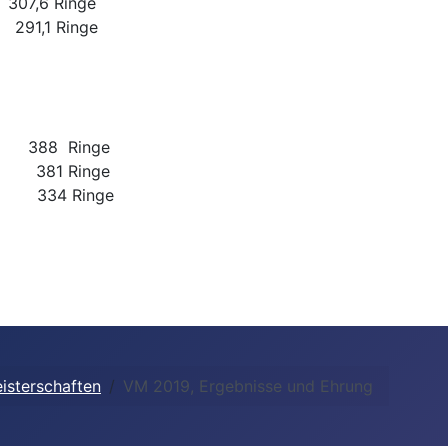
,6 Ringe
291,1 Ringe
88 Ringe
381 Ringe
334 Ringe
isterschaften
VM 2019, Ergebnisse und Ehrung