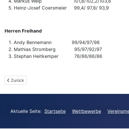
Markus Welp 101,8/102,2/103,6 307
Heinz-Josef Coersmeier 99,4/ 97,8/ 93,9 
Herren Freihand
Andy Bennemann 99/94/97/98 3
Mathias Stromberg 95/97/92/97 
Stephan Heitkemper 76/86/86/86 
Vorheriger Beitrag: VM 2025, Ergebnisse
Zurück
Aktuelle Seite:
Startseite
Wettbewerbe
Vereinsme