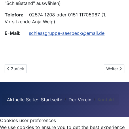
"Schießstand" auswählen)
Telefon:
02574 1208 oder 0151 11705967 (1.
Vorsitzende Anja Welp)
E-Mail:
schiessgruppe-saerbeck@email.de
Vorheriger Beitrag: Aufnahmeantrag
Nächster Be
Zurück
Weiter
Aktuelle Seite:
Startseite
Der Verein
Kontakt
Cookies user preferences
We use cookies to ensure you to get the best experience