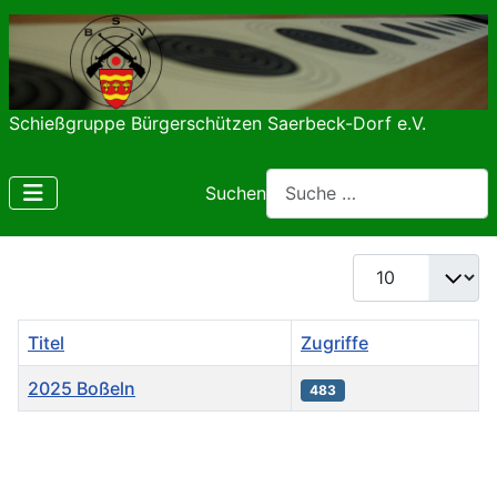
Schießgruppe Bürgerschützen Saerbeck-Dorf e.V.
Suchen
Anzeige #
Titel
Zugriffe
2025 Boßeln
483
Beiträge