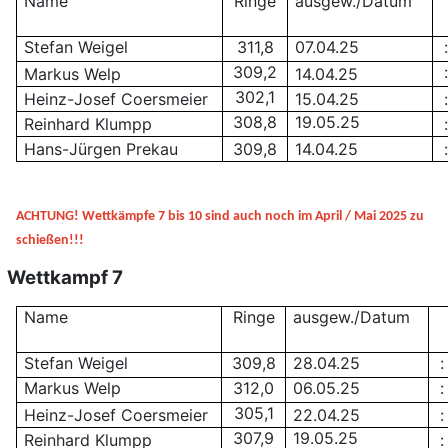
Name
Ringe
ausgew./Datum
Stefan Weigel
311,8
07.04.25
:
309,2
:
Markus Welp
14.04.25
302,1
Heinz-Josef Coersmeier
15.04.25
:
308,8
19.05.25
Reinhard Klumpp
:
Hans-Jürgen Prekau
309,8
14.04.25
:
ACHTUNG! Wettkämpfe 7 bis 10 sind auch noch im April / Mai 2025 zu
schießen!!!
Wettkampf 7
Name
Ringe
ausgew./Datum
Stefan Weigel
309,8
28.04.25
:
Markus Welp
312,0
06.05.25
:
305,1
Heinz-Josef Coersmeier
22.04.25
:
307,9
19.05.25
Reinhard Klumpp
: