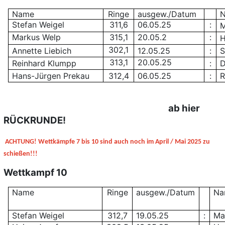
Name
Ringe
ausgew./Datum
Stefan Weigel
311,6
06.05.25
:
M
Markus Welp
315,1
20.05.2
:
H
302,1
Annette Liebich
12.05.25
:
S
313,1
20.05.25
Reinhard Klumpp
:
D
Hans-Jürgen Prekau
312,4
06.05.25
:
R
ab hier
RÜCKRUNDE!
ACHTUNG! Wettkämpfe 7 bis 10 sind auch noch im April / Mai 2025 zu
schießen!!!
Wettkampf 10
Name
Ringe
ausgew./Datum
Na
Stefan Weigel
312,7
19.05.25
:
Ma