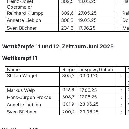
Heinz-Josef
309,5
13.05.25
:
Ha
Coersmeier
Reinhard Klumpp
309,6
27.05.25
Ra
:
Annette Liebich
306,8
19.05.25
Do
:
Sven Büchner
234,6
17.06.25
:
Ma
Wettkämpfe 11 und 12
,
Zeitraum Juni 2025
Wettkampf 11
Name
Ringe
ausgew./Datum
Stefan Weigel
305,2
03.06.25
:
312,6
:
Markus Welp
17.06.25
308,7
17.06.25
Hans-Jürgen Prekau
:
301,9
23.06.25
Annette Liebich
:
Sven Büchner
200,2
23.06.25
: