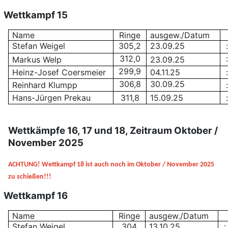
Wettkampf 15
Name
Ringe
ausgew./Datum
Stefan Weigel
305,2
23.09.25
:
312,0
:
Markus Welp
23.09.25
299,9
Heinz-Josef Coersmeier
04.11.25
:
306,8
30.09.25
Reinhard Klumpp
:
Hans-Jürgen Prekau
311,8
15.09.25
:
Wettkämpfe 16, 17 und 18
,
Zeitraum Oktober /
November 2025
ACHTUNG! Wettkampf 18 ist auch noch im Oktober / November 2025
zu schießen!!!
Wettkampf 16
Name
Ringe
ausgew./Datum
Stefan Weigel
304
13.10.25
: