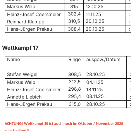
Markus Welp
315
13.10.25
:
302,4
Heinz-Josef Coersmeier
11.11.25
:
310,5
20.10.25
Reinhard Klumpp
:
Hans-Jürgen Prekau
308,4
20.10.25
:
Wettkampf 17
Name
Ringe
ausgew./Datum
Stefan Weigel
308,5
28.10.25
:
312,5
:
Markus Welp
04.11.25
298,8
Heinz-Josef Coersmeier
18.11.25
:
295,4
03.11.25
Annette Liebich
:
Hans-Jürgen Prekau
315,0
28.10.25
:
ACHTUNG! Wettkampf 18 ist auch noch im Oktober / November 2025
zu schießen!!!