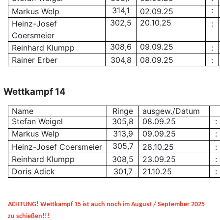
314,1
:
Markus Welp
02.09.25
302,5
20.10.25
Heinz-Josef
:
Coersmeier
308,6
09.09.25
Reinhard Klumpp
:
Rainer Erber
304,8
08.09.25
:
Wettkampf 14
Name
Ringe
ausgew./Datum
Stefan Weigel
305,8
08.09.25
:
Markus Welp
313,9
09.09.25
:
305,7
Heinz-Josef Coersmeier
28.10.25
:
Reinhard Klumpp
308,5
23.09.25
:
Doris Adick
301,7
21.10.25
:
ACHTUNG! Wettkampf 15 ist auch noch im August / September 2025
zu schießen!!!