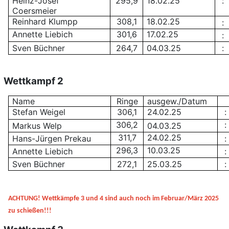
Heinz-Josef
295,9
18.02.25
:
Coersmeier
Reinhard Klumpp
308,1
18.02.25
:
Annette Liebich
301,6
17.02.25
:
Sven Büchner
264,7
04.03.25
:
Wettkampf 2
Name
Ringe
ausgew./Datum
Stefan Weigel
306,1
24.02.25
:
306,2
:
Markus Welp
04.03.25
311,7
24.02.25
Hans-Jürgen Prekau
:
296,3
10.03.25
Annette Liebich
:
Sven Büchner
272,1
25.03.25
:
ACHTUNG! Wettkämpfe 3 und 4 sind auch noch im Februar/März 2025
zu schießen!!!