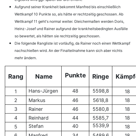
Aufgrund seiner Krankheit bekommt Manfred bis einschließlich
Wettkampf 10 Punkte so, als hätte er rechtzeitig geschossen. Ab
Wettkampf 11 geht's normal weiter. Gleichermaßen werden Doris,
Heinz-Josef und Rainer aufgrund der krankheitsbedingten Ausfälle
so bewertet, als hätten sie rechtzeitig geschossen.
Die folgende Rangliste ist vorläufig, da Rainer noch einen Wettkampf
nachschießen wird. An der Finalteilnahme kann sich aber nichts
mehr ändern.
Punkte
Rang
Name
Ringe
Kämpf
Hans-Jürgen
48
5598,8
1
18
2
Markus
46
5618,8
18
3
Rainer
46
5580,8
18
4
Reinhard
44
5585,7
18
5539,9
Stefan
40
5
18
6
Manfred
34
5489,6
18