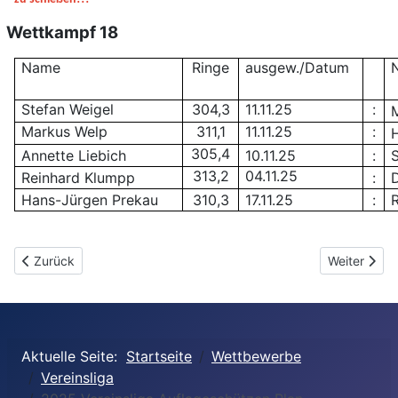
Wettkampf 18
Name
Ringe
ausgew./Datum
Stefan Weigel
304,3
11.11.25
:
Markus Welp
311,1
11.11.25
:
305,4
Annette Liebich
10.11.25
:
313,2
04.11.25
Reinhard Klumpp
:
Hans-Jürgen Prekau
310,3
17.11.25
:
R
Vorheriger Beitrag: 2025 Vereinsliga, Finalschießen Freihandsch
Nächster Be
Zurück
Weiter
Aktuelle Seite:
Startseite
Wettbewerbe
Vereinsliga