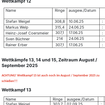
Wettkampf 12
Name
Ringe
ausgew./Datum
Stefan Weigel
308,8
10.06.25
:
Markus Welp
315,4
24.06.25
:
307,1
17.06.25
Heinz-Josef Coersmeier
:
214
24.06.25
Sven Büchner
:
Rainer Erber
307,1
17.06.25
:
Wettkämpfe 13, 14 und 15
,
Zeitraum August /
September 2025
ACHTUNG! Wettkampf 15 ist auch noch im August / September 2025 zu
schießen!!!
Wettkampf 13
Name
Ringe
ausgew./Datum
Stefan Weigel
303,7
02.09.25
: